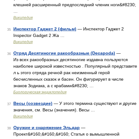
клешней расширенный предпоследний членик ноги&#8230;
…
Википедия
Инспектор Гаджет 2 (фильм)
— Инспектор Гаджет 2
35
Inspector Gadget 2 Жа …
Википедия
Отряд Десятиногие ракообразные (Decapoda)
—
36
Из всех ракообразных десятиногие издавна пользуются
наиболее широкой известностью . Популярный представите
л ь этого отряда речной рак неизменный герой
бесчисленных сказок и басен. Он фигурирует в числе
знаков Зодиака, а с крабами&#8230; …
Биологическая энциклопедия
Весы (созвездие)
— У этого термина существуют и другие
37
значения, см. Весы (значения). Весы …
Википедия
Оружие и снаряжение Эльдар
—
38
Проект&#160;&#160;&#160; Статья о вымышленной