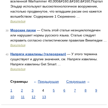
вселенной Warhammer 40,000&#160;&#160;&#160;Портал
Эльдар используют высокотехнологичное вооружение,
настолько продвинутое, что младшим расам оно кажется
волшебством: Содержание 1 Сюрикенно …
Википедия
Морские пауки
— Стиль этой статьи неэнциклопедичен
39
или нарушает нормы русского языка. Статью следует
исправить согласно стилистическим правилам Википедии …
Википедия
Напряги извилины (телесериал)
— У этого термина
40
существуют и другие значения, см. Напряги извилины.
Напряги извилины Get Smart …
Википедия
Страницы
←
Предыдущая
Следующая
→
1
2
3
4
5
6
7
8
9
10
11
12
13