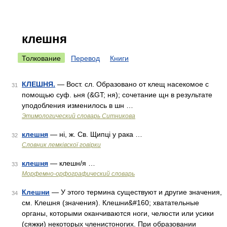
клешня
Толкование
Перевод
Книги
КЛЕШНЯ.
— Вост. сл. Образовано от клещ насекомое с
31
помощью суф. ьня (&GT; ня); сочетание щн в результате
уподобления изменилось в шн …
Этимологический словарь Ситникова
клешня
— ні, ж. Св. Щипці у рака …
32
Словник лемківскої говірки
клешня
— клешн/я …
33
Морфемно-орфографический словарь
Клешни
— У этого термина существуют и другие значения,
34
см. Клешня (значения). Клешни&#160; хватательные
органы, которыми оканчиваются ноги, челюсти или усики
(сяжки) некоторых членистоногих. При образовании